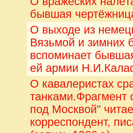
О вражеских налёта
бывшая чертёжниц
О выходе из немец
Вязьмой и зимних 
вспоминает бывшая
ей армии Н.И.Кала
О кавалеристах ср
танками.Фрагмент 
под Москвой" читае
корреспондент, пи