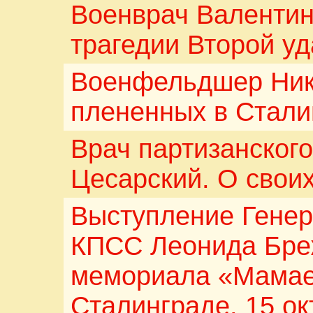
Военврач Валентин
трагедии Второй у
Военфельдшер Ник
плененных в Стал
Врач партизанског
Цесарский. О свои
Выступление Генер
КПСС Леонида Бре
мемориала «Мамаев
Сталинграде. 15 ок