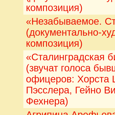
композиция)
«Незабываемое. С
(документально-ху
композиция)
«Сталинградская б
(звучат голоса быв
офицеров: Хорста 
Пэсслера, Гейно В
Фехнера)
Агрипина Арефьева