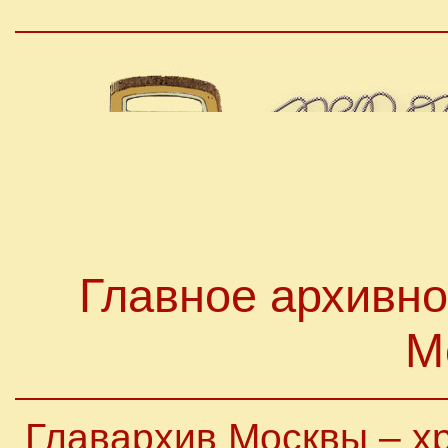
Главное архивно
М
Главархив Москвы – х