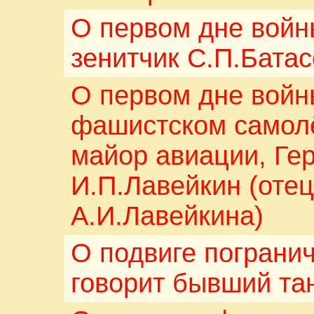
О первом дне войн
зенитчик С.П.Батас
О первом дне войн
фашистском самолё
майор авиации, Ге
И.П.Лавейкин (оте
А.И.Лавейкина)
О подвиге погран
говорит бывший та