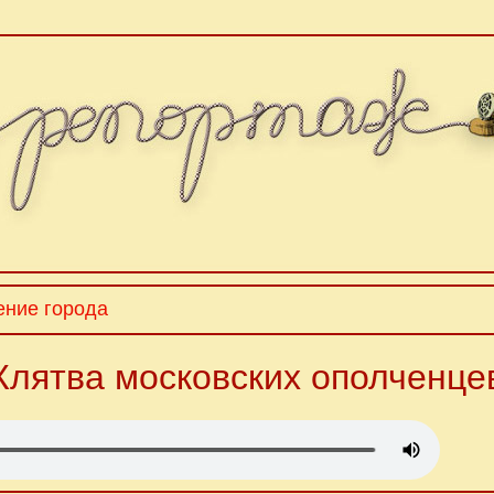
ение города
Клятва московских ополченце