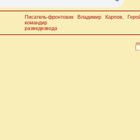
Писатель-фронтовик Владимир Карпов, Гер
командир
разведвзвода
ло