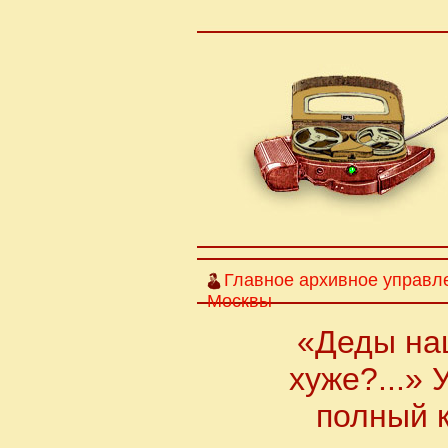
Главное архивное управл
Москвы
«Деды наш
хуже?...»
полный 