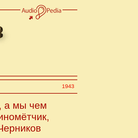
1943
, а мы чем
иномётчик,
Черников