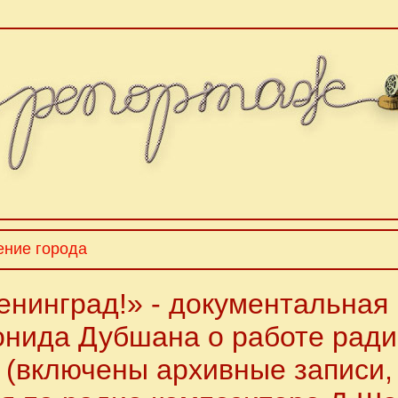
ение города
енинград!» - документальная
онида Дубшана о работе ради
 (включены архивные записи, 