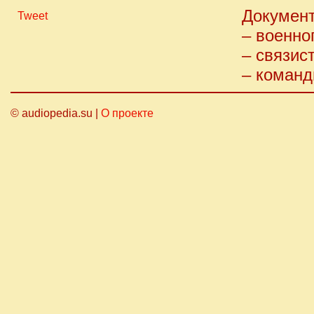
Документ
Tweet
– военно
– связис
– команд
© audiopedia.su |
О проекте