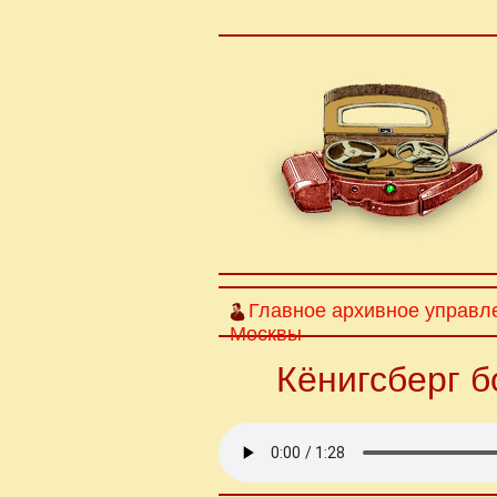
Главное архивное управл
Москвы
Кёнигсберг б