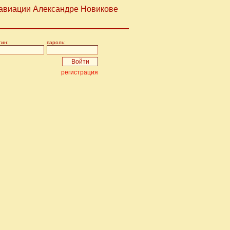
 авиации Александре Новикове
гин:
пароль:
регистрация