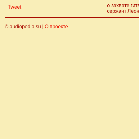
о захвате ги
Tweet
сержант Лео
© audiopedia.su |
О проекте