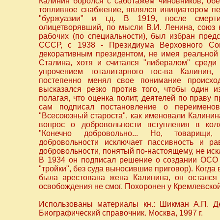
Калинин боролся с саботажем чиновников, об
топливное снабжение, являлся инициатором п
"буржуазии" и т.д. В 1919, после смерт
олицетворявший, по мысли В.И. Ленина, союз 
рабочих (по специальности), был избран пре
СССР, с 1938 - Президиума Верховного Со
декоративным президентом, не имея реальной
Сталина, хотя и считался "либералом" среди
упрочением тоталитарного гос-ва Калинин, 
постепенно менял свое понимание происхо
высказался резко против того, чтобы один и
полагая, что оценка полит, деятелей по праву 
сам подписал постановление о переименов
"Всесоюзный староста", как именовали Калинина
вопрос о добровольности вступления в колх
"Конечно добровольно... Но, товарищи,
добровольности исключает пассивность и ра
добровольности, понятый по-настоящему, не ис
В 1934 он подписал решение о создании ОСО 
"тройки", без суда выносившие приговор). Когд
была арестована жена Калинина, он остался 
освобождения не смог. Похоронен у Кремлевской
Использованы материалы кн.: Шикман А.П. Де
Биографический справочник. Москва, 1997 г.