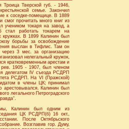
Троица Тверской губ. - 1946,
 крестьянской семье. Закончил
ие к соседке-помещице. В 1889
и смог прочитать много книг из
л учеником токаря на завод, а
5 стал работать токарем на
х кружках. В 1899 Калинин был
Союзу борьбы за освобождение
чения выслан в Тифлис. Там он
н через 3 мес. за организацию
рганизовал нелегальный кружок,
ался кратковременным арестам и
 рев. 1905 - 1907, был членом
ся делегатом IV съезда РСДРП
итета РСДРП. На VI (Пражской)
идатом в члены ЦК; принимал
но арестовывался. Калинин был
вого легального Петроградского
равда".
умы, Калинин был одним из
седания ЦК РСДРП(б) 16 окт.,
стании. После Октябрьского
обрание. Возглавив гор. Думу,