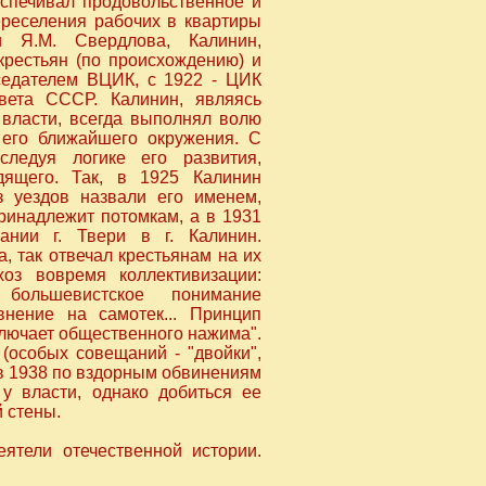
еспечивал продовольственное и
ереселения рабочих в квартиры
и Я.М. Свердлова, Калинин,
крестьян (по происхождению) и
дседателем ВЦИК, с 1922 - ЦИК
вета СССР. Калинин, являясь
 власти, всегда выполнял волю
 его ближайшего окружения. С
следуя логике его развития,
дящего. Так, в 1925 Калинин
з уездов назвали его именем,
принадлежит потомкам, а в 1931
ании г. Твери в г. Калинин.
, так отвечал крестьянам на их
оз вовремя коллективизации:
 большевистское понимание
внение на самотек... Принцип
ключает общественного нажима".
(особых совещаний - "двойки",
а в 1938 по вздорным обвинениям
у власти, однако добиться ее
 стены.
ятели отечественной истории.