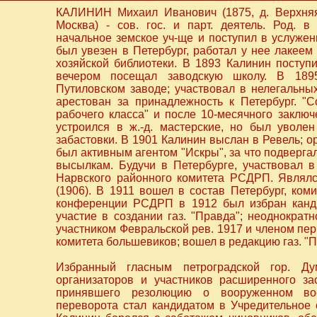
КАЛИНИН Михаил Иванович (1875, д. Верхняя 
Москва) - сов. гос. и парт. деятель. Род. в
начальное земское уч-ще и поступил в услужен
был увезен в Петербург, работал у нее лакеем 
хозяйской библиотеки. В 1893 Калинин поступи
вечером посещал заводскую школу. В 189
Путиловском заводе; участвовал в нелегальны
арестован за принадлежность к Петербург. "
рабочего класса" и после 10-месячного заклю
устроился в ж.-д. мастерские, но был уволе
забастовки. В 1901 Калинин выслан в Ревель; о
был активным агентом "Искры", за что подверг
высылкам. Будучи в Петербурге, участвовал в
Нарвского районного комитета РСДРП. Являл
(1906). В 1911 вошел в состав Петербург, ком
конференции РСДРП в 1912 был избран канд
участие в создании газ. "Правда"; неоднократ
участником Февральской рев. 1917 и членом пер
комитета большевиков; вошел в редакцию газ. "П
Избранный гласным петроградской гор. Д
организаторов и участников расширенного за
принявшего резолюцию о вооруженном вос
переворота стал кандидатом в Учредительное с