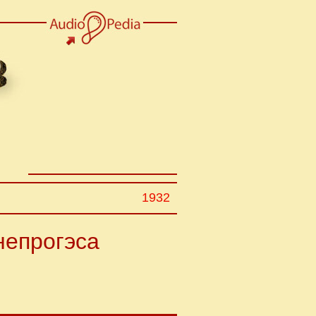
1932
непрогэса