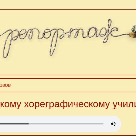
озов
кому хореграфическому учил