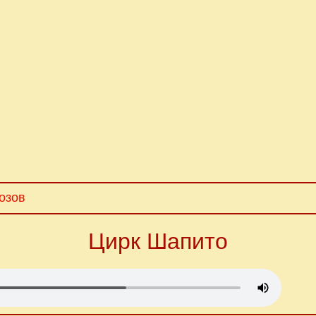
озов
Цирк Шапито