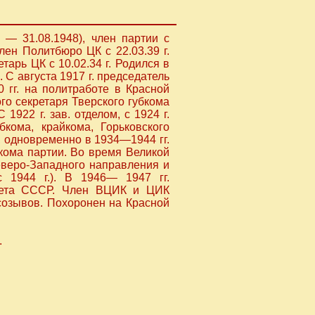
 — 31.08.1948), член партии с
 член Политбюро ЦК с 22.03.39 г.
етарь ЦК с 10.02.34 г. Родился в
 С августа 1917 г. председатель
 гг. на политработе в Красной
ого секретаря Тверского губкома
1922 г. зав. отделом, с 1924 г.
бкома, крайкома, Горьковского
), одновременно в 1934—1944 гг.
кома партии. Во время Великой
еверо-Западного направления и
с 1944 г.). В 1946— 1947 гг.
вета СССР. Член ВЦИК и ЦИК
озывов. Похоронен на Красной
.