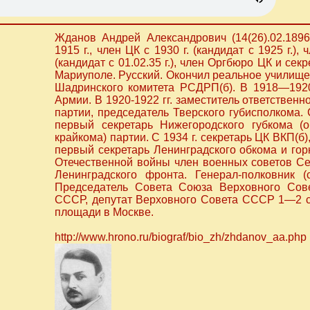
Жданов Андрей Александрович (14(26).02.1896
1915 г., член ЦК с 1930 г. (кандидат с 1925 г.),
(кандидат с 01.02.35 г.), член Оргбюро ЦК и секр
Мариуполе. Русский. Окончил реальное училище.
Шадринского комитета РСДРП(б). В 1918—1920
Армии. В 1920-1922 гг. заместитель ответственн
партии, председатель Тверского губисполкома. С 
первый секретарь Нижегородского губкома (о
крайкома) партии. С 1934 г. секретарь ЦК ВКП(б
первый секретарь Ленинградского обкома и гор
Отечественной войны член военных советов С
Ленинградского фронта. Генерал-полковник (
Председатель Совета Союза Верховного Со
СССР, депутат Верховного Совета СССР 1—2 с
площади в Москве.
http://www.hrono.ru/biograf/bio_zh/zhdanov_aa.php 