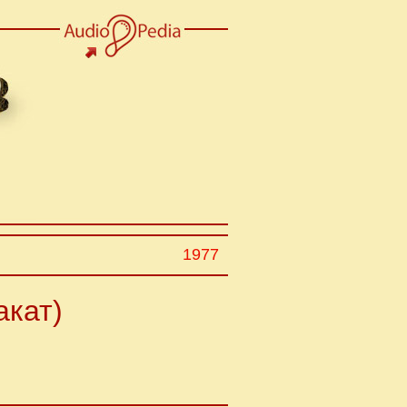
1977
акат)