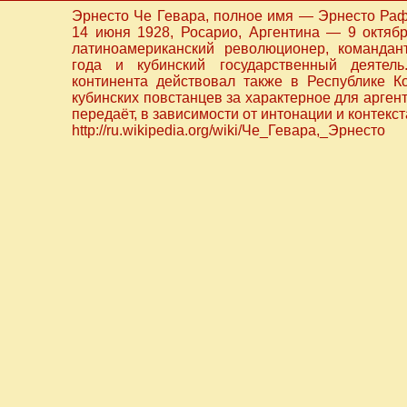
Эрнесто Че Гевара, полное имя — Эрнесто Раф
14 июня 1928, Росарио, Аргентина — 9 октяб
латиноамериканский революционер, командан
года и кубинский государственный деятель
континента действовал также в Республике К
кубинских повстанцев за характерное для арген
передаёт, в зависимости от интонации и контекс
http://ru.wikipedia.org/wiki/Че_Гевара,_Эрнесто