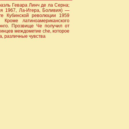
аэль Гевара Линч де ла Серна;
ря 1967, Ла-Игера, Боливия) —
те Кубинской революции 1959
. Кроме латиноамериканского
онго. Прозвище Че получил от
тинцев междометие che, которое
та, различные чувства