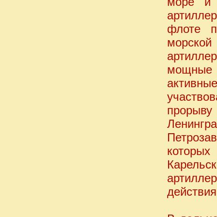
море и 
артиллер
флоте п
морско
артилле
мощные 
активны
участвов
прорыву
Ленингр
Петроза
которых
Карельс
артиллер
действия