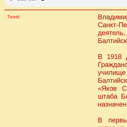
Владими
Tweet
Санкт-П
деятель
Балтийск
В 1918 
Граждан
училище
Балтийс
«Яков С
штаба Б
назначе
В первы