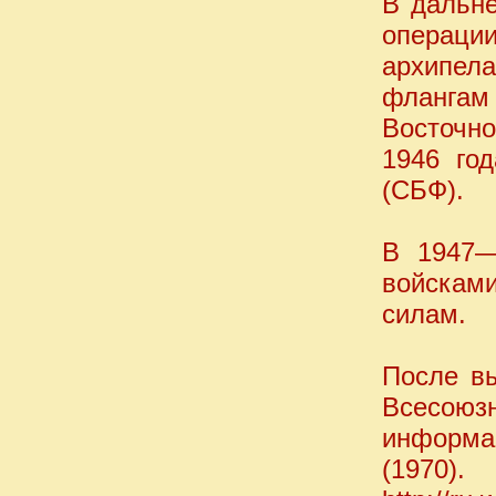
В дальн
операци
архипел
флангам 
Восточно
1946 го
(СБФ).
В 1947—
войскам
силам.
После вы
Всесоюз
информа
(1970).