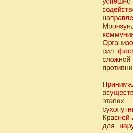
успешно
содейст
направ
Моонзу
коммуни
Организо
сил фло
сложной
противни
Приним
осущест
этапах 
сухопут
Красной 
для нар