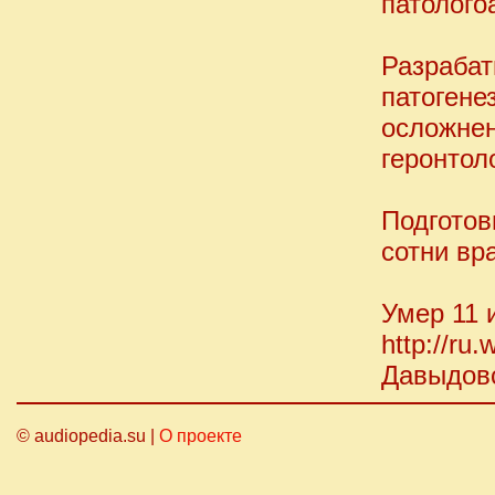
патолого
Разраба
патоген
осложне
геронтол
Подготов
сотни вр
Умер 11 
http://ru.
Давыдов
© audiopedia.su |
О проекте