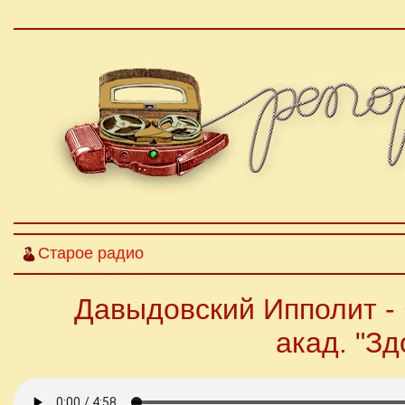
Старое радио
Давыдовский Ипполит -
акад. "З