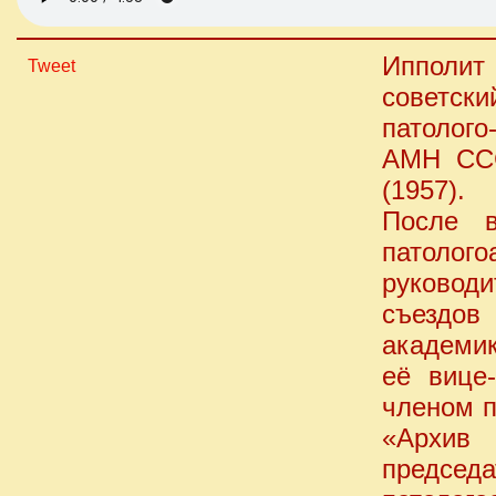
Ипполит
Tweet
советск
патолого
АМН ССС
(1957).
После в
патолог
руководи
съездо
академи
её вице
членом п
«Архив
предс