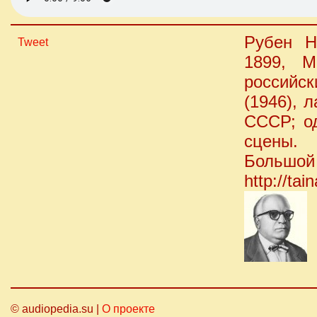
Рубен Н
Tweet
1899, 
российск
(1946), 
СССР; од
сцены.
Большой 
http://ta
© audiopedia.su |
О проекте