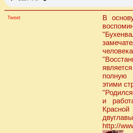
В основ
Tweet
воспомин
"Бухенва
замечат
человек
"Восста
являетс
полную 
этими ст
"Родился
и работ
Красной
двуглавы
http://ww