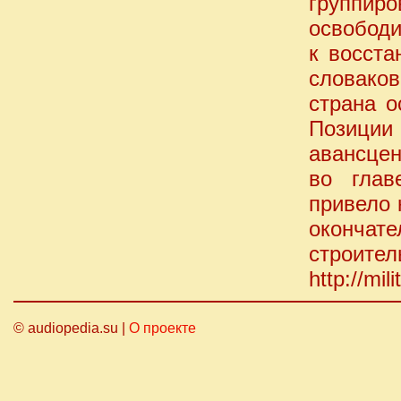
группиро
освободи
к восста
словако
страна о
Позиции
авансцен
во глав
привело 
окончате
строител
http://mi
© audiopedia.su |
О проекте