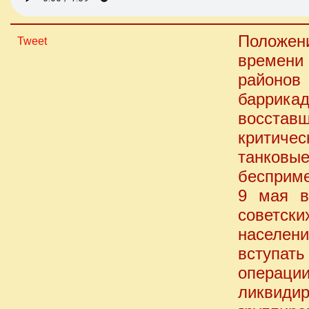
Положен
Tweet
времени
районов 
баррика
восстав
критичес
танковые
бесприме
9 мая в
советс
населени
вступат
опера
ликвид