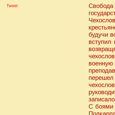
Свобод
Tweet
госуда
Чехосло
крестьян
будучи в
вступил 
возвра
чехосло
военную
препода
перешел 
чехосло
руковод
записало
С боями 
Подкарпа