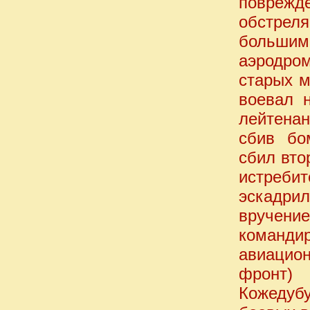
поврежд
обстрел
большим
аэродро
старых м
воевал 
лейтенан
сбив бо
сбил вто
истребит
эскадри
вручение
команди
авиацион
фронт) 
Кожедуб