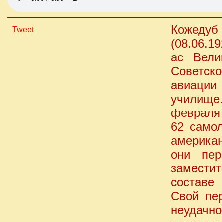
Кожедуб 
Tweet
(08.06.1
ас Вели
Советск
авиации
училище
февраля 
62 самол
американ
они пер
заместит
составе
Свой пе
неудачн