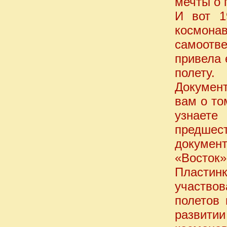
мечты о 
И вот 1
космон
самоотв
привела 
полету.
Документ
вам о то
узнаете
предшес
документ
«Восток»
Пластин
участвов
полетов 
развити