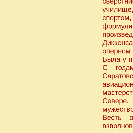
сверстни
училище
спорто
формуляр
произве
Диккенса
оперном 
Была у п
С года
Сарато
авиацио
мастерс
Севере.
мужество
Весть 
взволно