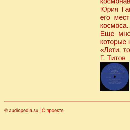
космонав
Юрия Га
его мест
космоса.
Еще мно
которые 
«Лети, т
Г. Титов
© audiopedia.su |
О проекте