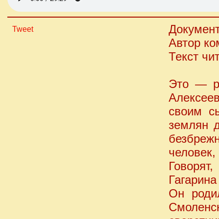
Документ
Tweet
Автор ко
Текст чит
Это — р
Алексее
своим с
землян д
безбреж
человек, 
Говорят,
Гагарина
Он роди
Смолен