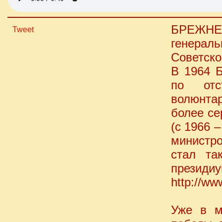
БРЕЖН
Tweet
генераль
Советско
В 1964 Б
по отс
волюнтар
более се
(с 1966 
министр
стал та
президиу
http://w
Уже в м