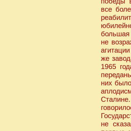
победы 
все боле
реабили
юбилейно
большая 
не возра
агитации
же завод
1965 го
переданы
них было
аплодис
Сталине
говорило
Государс
не сказ