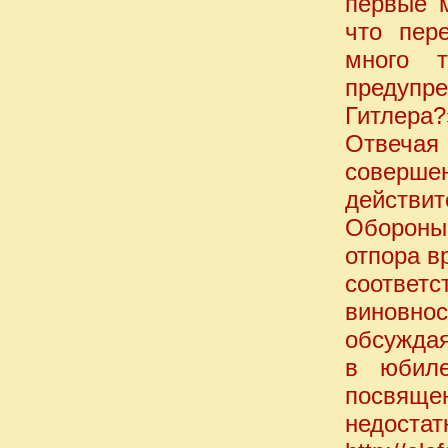
первые 
что пер
много т
предуп
Гитлера?
Отвечая
соверше
действит
Обороны 
отпора в
соответ
виновнос
обсуждая
в юбиле
посвяще
недостат