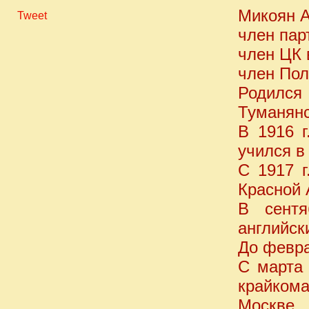
Микоян А
Tweet
член парт
член ЦК в
член Пол
Родился
Туманянс
В 1916 
учился в
С 1917 г
Красной 
В сентя
английск
До февра
С марта 
крайкома
Москве.