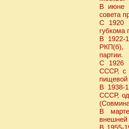
В июне -
совета п
С 1920 г
губкома 
В 1922-1
РКП(б),
партии.
С 1926 
СССР, с 
пищевой
В 1938-1
СССР, од
(Совмина
В марте
внешней 
В 1955-1