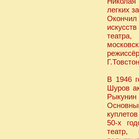
Николая
легких з
Окончи
искусст
театра,
московс
режиссё
Г.Товсто
В 1946 г
Шуров ак
Рыкунин 
Основны
куплетов
50-х го
театр, 