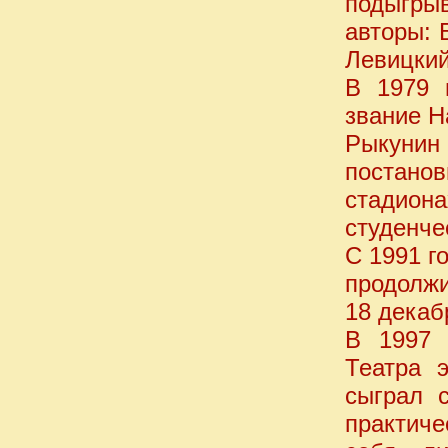
подыгры
авторы: 
Левицкий,
В 1979 
звание Н
Рыкуни
постано
стадион
студенче
С 1991 г
продолжи
18 декаб
В 1997 
Театра 
сыграл 
практиче