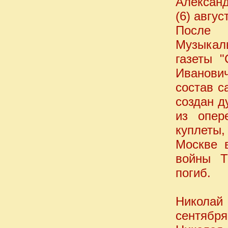
Алексан
(6) авгус
После 
Музыкаль
газеты "
Иванович
состав с
создан д
из опер
куплеты
Москве 
войны Т
погиб.
Николай
сентябр