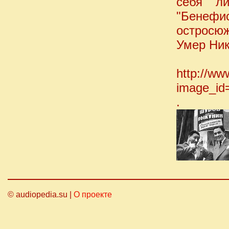
себя ли
"Бенефи
остросюж
Умер Ник
http://ww
image_id
.
© audiopedia.su |
О проекте