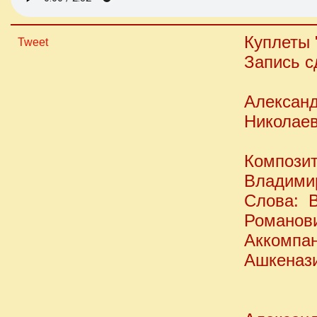
Куплеты 
Tweet
Запись с
Алексан
Николае
Компози
Владими
Cлова: 
Романов
Аккомпа
Ашкеназ