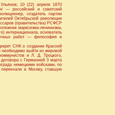
льянов; 10 (22) апреля 1870
и/ — российский и советский
волюционер, создатель партии
дителей Октябрьской революции
иссаров (правительства) РСФСР
положник марксизма-ленинизма,
го) интернационала, основатель
научных работ — философия и
декрет СНК о создании Красной
о необходимо выйти из мировой
оммунистов и Л. Д. Троцкого,
 договора с Германией 3 марта
рограда немецкими войсками, по
переехали в Москву, ставшую