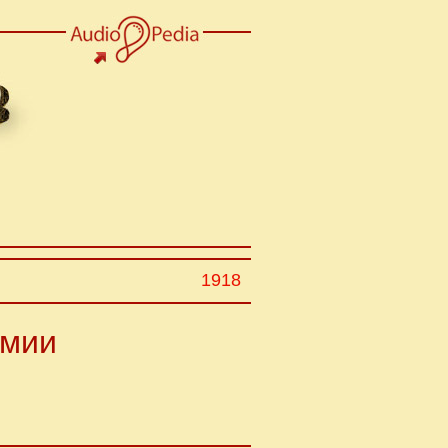
1918
рмии