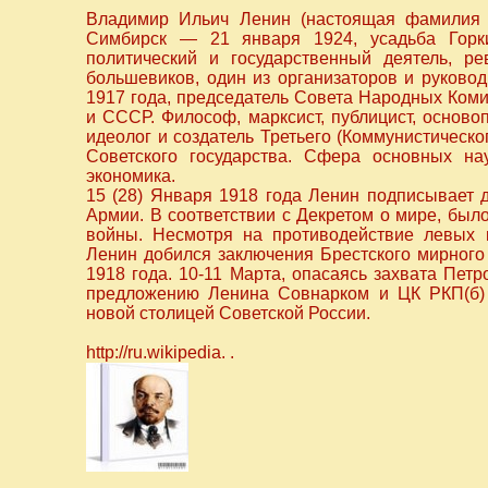
Владимир Ильич Ленин (настоящая фамилия У
Симбирск — 21 января 1924, усадьба Горк
политический и государственный деятель, ре
большевиков, один из организаторов и руково
1917 года, председатель Совета Народных Ком
и СССР. Философ, марксист, публицист, осново
идеолог и создатель Третьего (Коммунистическо
Советского государства. Сфера основных 
экономика.
15 (28) Января 1918 года Ленин подписывает 
Армии. В соответствии с Декретом о мире, был
войны. Несмотря на противодействие левых к
Ленин добился заключения Брестского мирного
1918 года. 10-11 Марта, опасаясь захвата Пет
предложению Ленина Совнарком и ЦК РКП(б) 
новой столицей Советской России.
http://ru.wikipedia. .