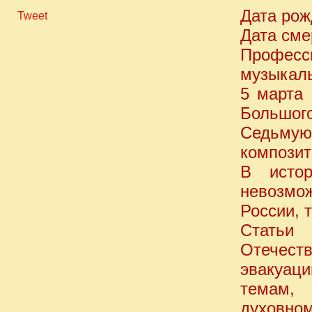
Дата рож
Tweet
Дата сме
Профес
музыкаль
5 марта 
Большог
Седьмую
композит
В истор
невозмож
России, 
Статьи 
Отечест
эвакуац
темам,
духовн