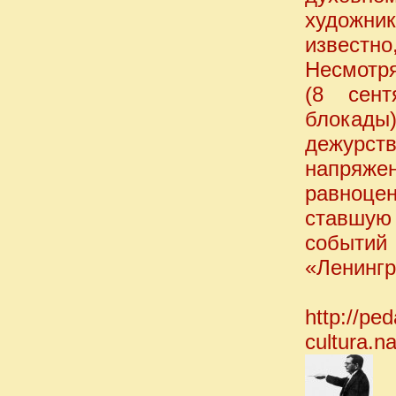
художни
известн
Несмотря
(8 сен
блокад
дежурст
напряже
равноце
ставшую
событий
«Ленингр
http://pe
cultura.n