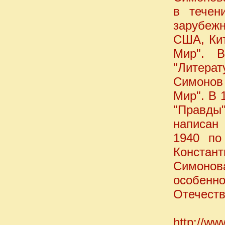
в течен
зарубеж
США, Кит
Мир". В
"Литера
Симонов 
Мир". В 
"Правды"
написан
1940 по
Констант
Симонов
особенн
Отечеств
http://ww