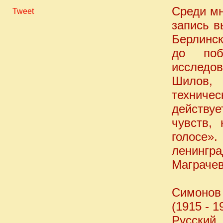
Среди мн
Tweet
запись в
Берлинск
до поб
исследов
Шилов,
техниче
действу
чувств,
голосе»
ленингр
Маграчев
Симонов 
(1915 - 1
Русский