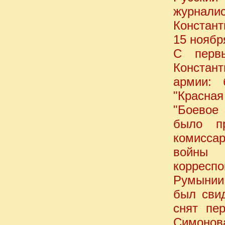
журнал
Констант
15 ноябр
С перв
Констан
армии: 
"Красная
"Боевое 
было пр
комиссар
войны 
корресп
Румынии
был сви
снят пе
Симонова