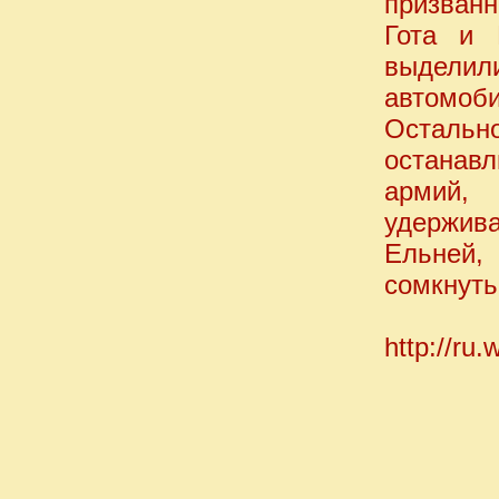
призванн
Гота и 
выделил
автомоб
Осталь
останавл
армий,
удержив
Ельней,
сомкнуть
http://ru.