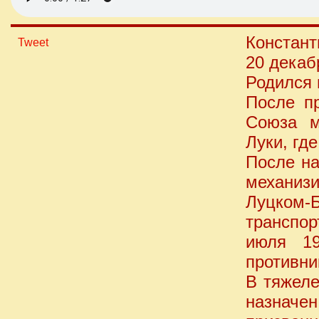
Констант
Tweet
20 декаб
Родился 
После п
Союза м
Луки, гд
После н
механиз
Луцком-
транспо
июля 19
противни
В тяжеле
назнач