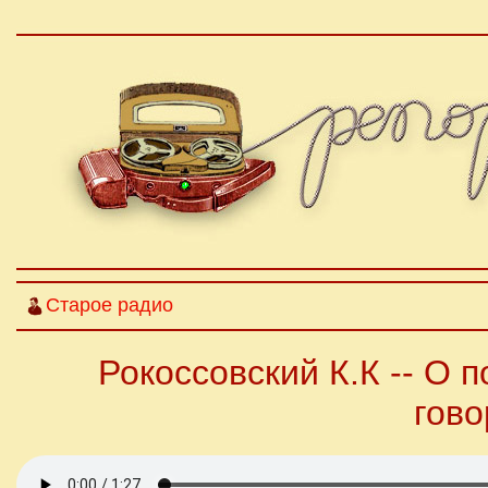
Старое радио
Рокоссовский К.К -- О 
гово