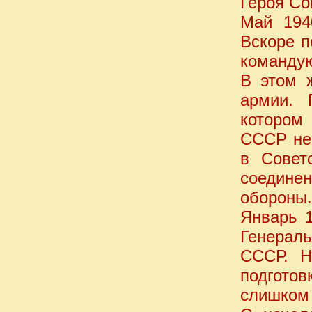
Героя Со
Май 194
Вскоре п
команду
В этом 
армии. 
котором
СССР неи
в Совет
соедине
обороны.
Январь 1
Генераль
СССР. Н
подготов
слишком