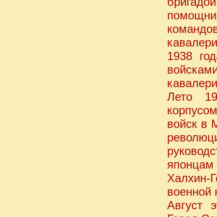
бригадо
помощни
командов
кавалери
1938 го
войсками
кавалери
Лето 1
корпусо
войск в 
революц
руковод
японцам
Халхин-
военной 
Август 