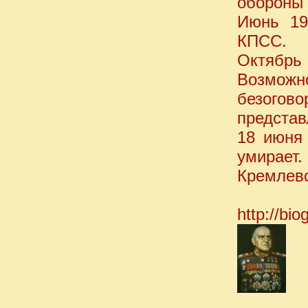
обороны
Июнь 19
КПСС.
Октябрь 
Возможн
безого
представ
18 июня 
умирае
Кремлевс
http://bio