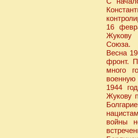
С начал
Констан
контроли
16 февр
Жукову 
Союза.
Весна 19
фронт. 
много г
военную 
1944 го
Жукову п
Болгари
нацистам
войны н
встреч