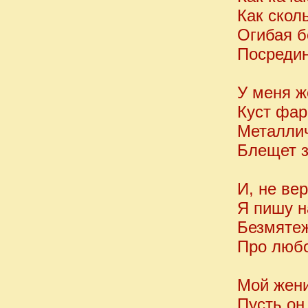
Как скол
Огибая б
Посредин
У меня ж
Куст фар
Металли
Блещет з
И, не ве
Я пишу н
Безмяте
Про любо
Мой жени
Пусть он