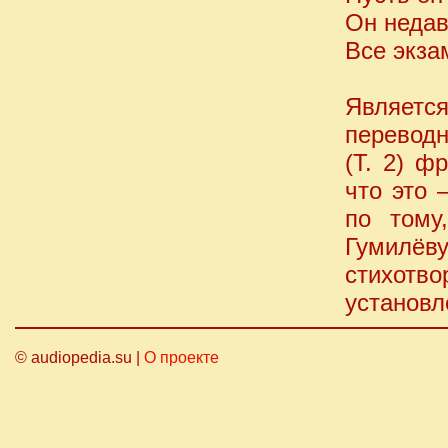
Он недав
Все экза
Являетс
переводн
(Т. 2) ф
что это 
по тому
Гумилёву
стихотв
установл
© audiopedia.su |
О проекте