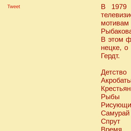
В 1979 
Tweet
телевиз
мотивам
Рыбаков
В этом ф
нецке, о
Гердт.
Детство
Акробат
Крестьян
Рыбы
Рисующи
Самурай
Спрут
Время