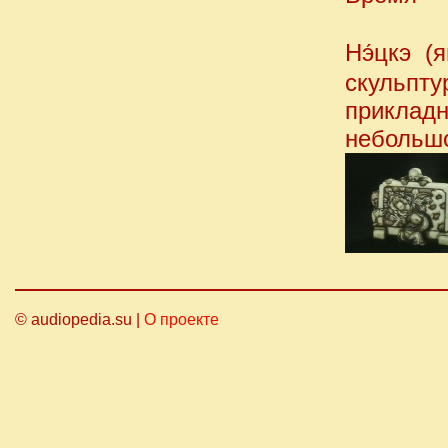
Нэ́цкэ 
скульпт
приклад
небольшо
© audiopedia.su |
О проекте