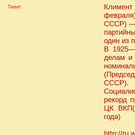
Климен
Tweet
февраля
СССР) — 
партийн
один из 
В 1925—
делам и
номина
(Предсе
СССР). 
Социали
рекорд 
ЦК ВКП(
года)
http://ru.