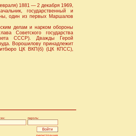
евраля) 1881 — 2 декабря 1969,
чальник, государственный и
йны, один из первых Маршалов
ским делам и нарком обороны
ава Советского государства
овета СССР). Дважды Герой
Труда. Ворошилову принадлежит
итбюро ЦК ВКП(б) (ЦК КПСС),
гин:
пароль:
регистрация