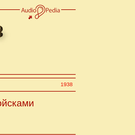
1938
ойсками