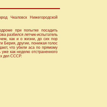
ород Чкаловск Нижегородской
одроме при попытке посадить
ва разбился летчик-испытатель
ем, как и о жизни, до сих пор
ти Берия, другие, понижая голос
дают, что убили аса по прямому
 уже как неделю отстраненного
их дел СССР.