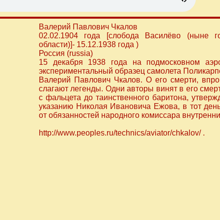
Валерий Павлович Чкалов
02.02.1904 года [слобода Василёво (ныне г
области)]- 15.12.1938 года )
Россия (russia)
15 декабря 1938 года на подмосковном аэр
экспериментальный образец самолета Поликарпо
Валерий Павлович Чкалов. О его смерти, впроч
слагают легенды. Одни авторы винят в его смер
с фальцета до таинственного баритона, утверж
указанию Николая Ивановича Ежова, в тот день
от обязанностей народного комиссара внутренн
http://www.peoples.ru/technics/aviator/chkalov/ .