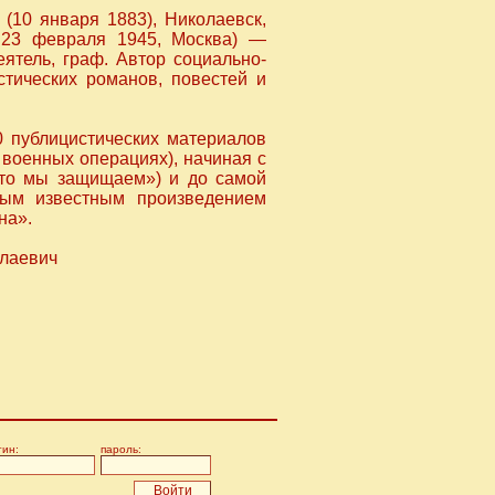
(10 января 1883), Николаевск,
 23 февраля 1945, Москва) —
ятель, граф. Автор социально-
стических романов, повестей и
0 публицистических материалов
, военных операциях), начиная с
то мы защищаем») и до самой
мым известным произведением
на».
олаевич
гин:
пароль: