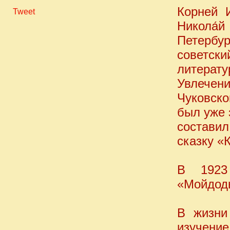
Корней 
Tweet
Никола́
Петербу
советск
литерату
Увлечен
Чуковско
был уже 
состави
сказку «
В 1923
«Мойдод
В жизни
изучение