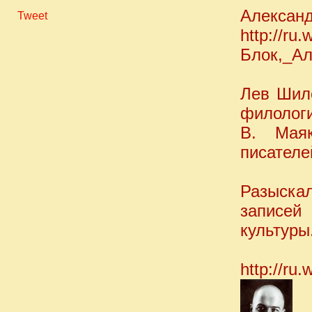
Александ
Tweet
http://ru.
Блок,_А
Лев Шило
филологи
В. Мая
писателе
Разыска
записей
культуры
http://ru