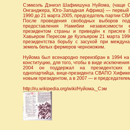
Сэмюэль Дэниэл Шафиишуна Нуйома, (чаще Сэ
Онганджера, Юго-Западная Африка) — первый 
1990 до 21 марта 2005, председатель партии СВ
После проведения свободных выборов п
предоставления Намибии независимости 
президентом страны и приведён к присяге
Хавьером Пересом де Куэльяром 21 марта 199
президентства борьбу с засухой при междун
земель белых фермеров чернокожим.
Нуйома был всенародно переизбран в 1994 на 
конституцию, для того, чтобы в виде исключения
2004 он поддержал на президентских в
однопартийца, вице-президента СВАПО Хифике
новым президентом, а в 2007 — и председател
http://ru.wikipedia.org/wiki/Нуйома,_Сэм