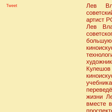
Лев Вл
Tweet
советск
артист 
Лев Вла
советск
большу
киноиск
техноло
художник
Кулешов 
киноиск
учебни
переведё
жизни Л
вместе 
проспект