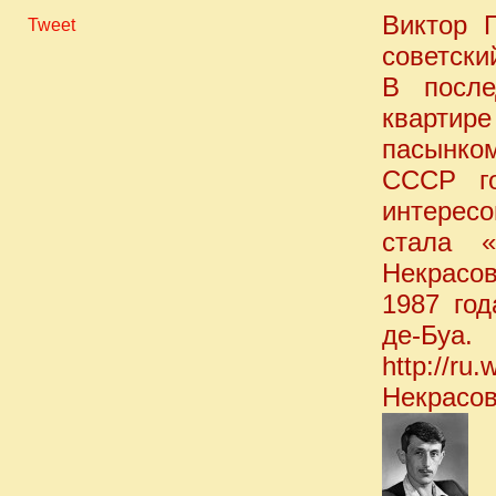
Виктор 
Tweet
советски
В посл
квартир
пасынко
СССР го
интерес
стала «
Некрасо
1987 го
де-Буа.
http://ru.
Некрасов