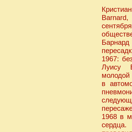
Кристиан
Barnard
сентябр
обществе
Барнард
пересадк
1967: бе
Луису 
молодой
в автом
пневмон
следующ
пересаж
1968 в м
сердца