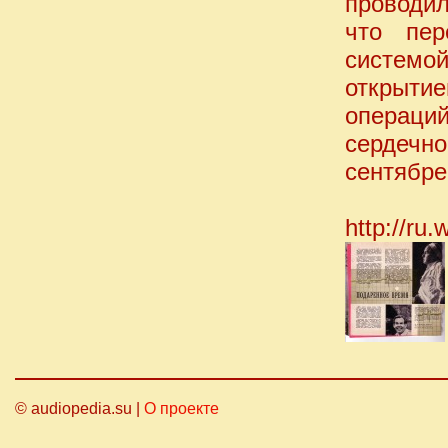
проводил
что пер
системо
открыт
операций
сердечн
сентябре 
http://ru
© audiopedia.su |
О проекте