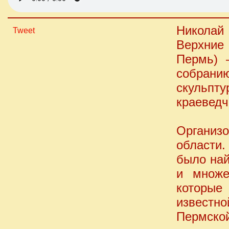
Николай
Tweet
Верхние
Пермь) 
собран
скульпт
краеведч
Организ
области.
было най
и множе
которые
извест
Пермской