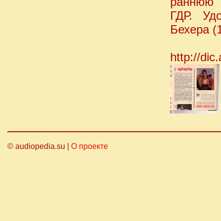
раннюю 
ГДР. Уд
Бехера (
http://di
© audiopedia.su |
О проекте