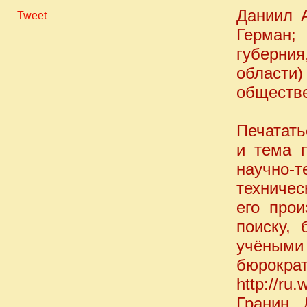
Даниил 
Tweet
Герман;
губерни
област
обществе
Печатать
и тема 
научно-т
техничес
его про
поиску,
учёными
бюрокра
http://ru.
Гранин,