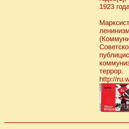
1923 год
Марксис
ленини
(Коммун
Советско
публици
коммуни
террор.
http://ru