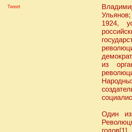
Владим
Tweet
Ульянов;
1924, у
россий
государ
революц
демократ
из орга
революци
Народны
созда
социалис
Один из
Револю
годов[1]