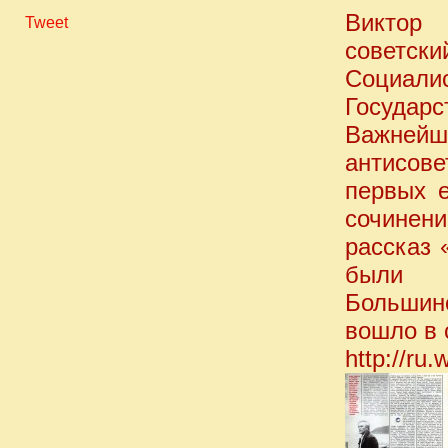
Виктор
Tweet
советс
Социали
Государс
Важней
антисов
первых 
сочинен
рассказ 
были о
Большин
вошло в 
http://ru