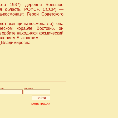
рта 1937), деревня Большое
кая область, РСФСР, СССР) —
-космонавт, Герой Советского
лёт женщины-космонавта) она
ском корабле Восток-6, он
а орбите находился космический
алерием Быковским.
на_Владимировна
гин:
пароль:
регистрация