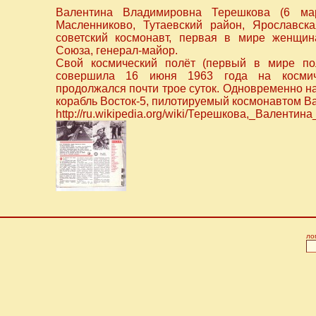
Валентина Владимировна Терешкова (6 ма
Масленниково, Тутаевский район, Ярославс
советский космонавт, первая в мире женщина
Союза, генерал-майор.
Свой космический полёт (первый в мире по
совершила 16 июня 1963 года на космиче
продолжался почти трое суток. Одновременно н
корабль Восток-5, пилотируемый космонавтом В
http://ru.wikipedia.org/wiki/Терешкова,_Валенти
ло