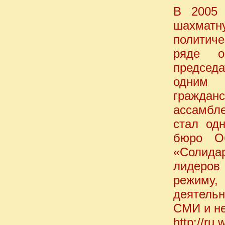
В 2005 
шахмат
политич
ряде о
председа
одним 
граждан
ассамбл
стал од
бюро Об
«Солида
лидеров
режиму,
деятельн
СМИ и не
http://ru