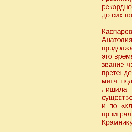
рекордно
до сих по
Каспаров
Анатол
продолжа
это врем
звание ч
претенд
матч по
лишила
существ
и по «кл
проигра
Крамнику