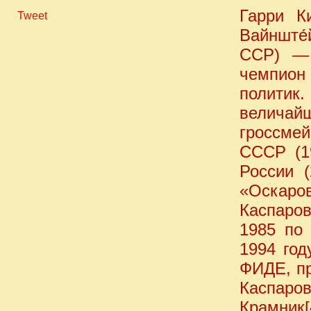
Гарри К
Tweet
Вайнште́
ССР) — 
чемпион
политик
величай
гроссме
СССР (1
России 
«Оскаро
Каспаро
1985 по
1994 год
ФИДЕ, пр
Каспаро
Крамник