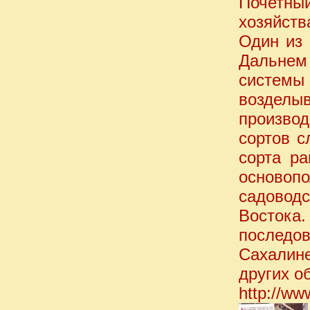
Почетный
хозяйств
Один из 
Дальнем
системы 
возделыв
произво
сортов с
сорта р
основоп
садовод
Восток
последо
Сахалине
других о
http://ww