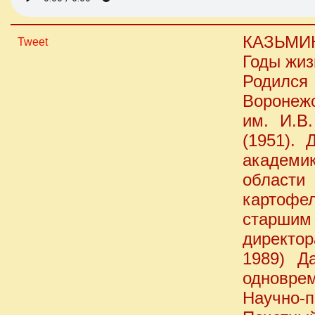
КАЗЬМИ
Tweet
Годы жиз
Родился
Воронежс
им. И.В
(1951). 
академи
област
картофе
старши
директор
1989) Д
одновре
Научно-